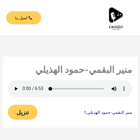
خطي
لى
اتصل بنا
لمحتوى
منير البقمي-حمود الهذيلي
تنزيل
منير البقمي-حمود الهذيلي_1