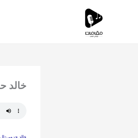
خطي
لى
لمحتوى
خالد ح
خالد حزمي-ال 