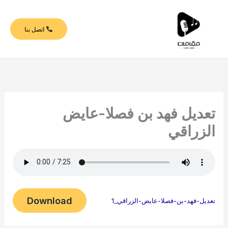
خطي
لى
اتصل بنا
لمحتوى
تعديل فهد بن فصلا-عايض
الزراقي
Download
تعديل-فهد-بن-فصلا-عايض-الزراقي_1