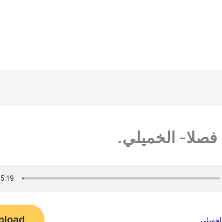
فصلا- الخميلي.
nload
لخميلي