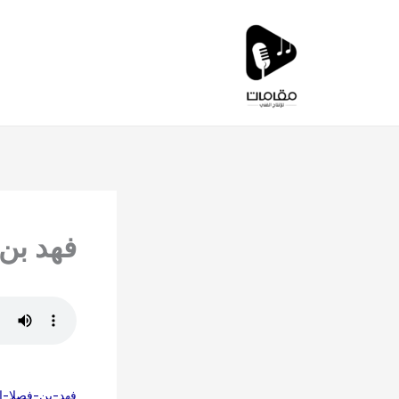
خطي
لى
لمحتوى
فهد بن 
فهد-بن-فصلا-ا