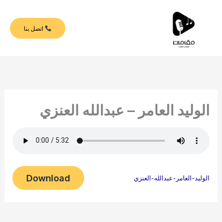
خطي
لى
اتصل بنا
لمحتوى
الوليد العامر – عبدالله العنزي
Download
الوليد-العامر-عبدالله-العنزي