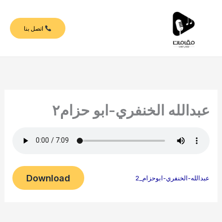
خطي
لى
اتصل بنا
لمحتوى
عبدالله الخنفري-ابو حزام٢
Download
عبدالله-الخنفري-ابوحزام_2