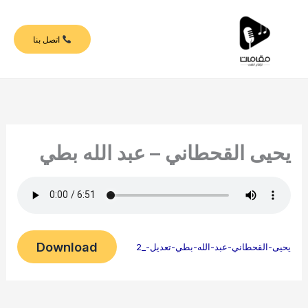
خطي
لى
اتصل بنا
لمحتوى
يحيى القحطاني – عبد الله بطي
Download
يحيى-القحطاني-عبد-الله-بطي-تعديل-_2