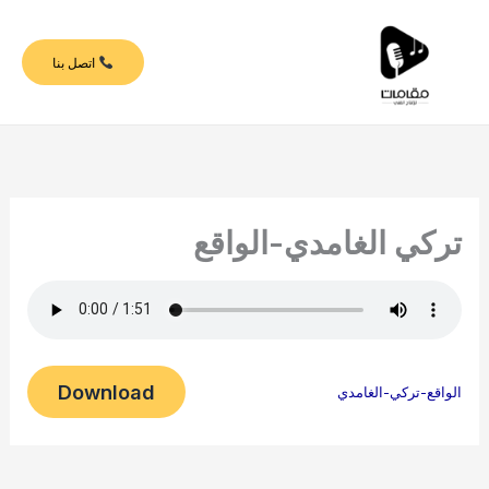
خطي
لى
اتصل بنا
لمحتوى
تركي الغامدي-الواقع
Download
الواقع-تركي-الغامدي