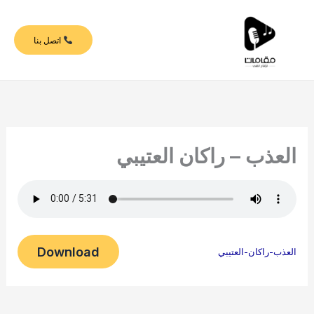
خطي
لى
اتصل بنا
لمحتوى
العذب – راكان العتيبي
Download
العذب-راكان-العتيبي