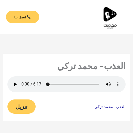
خطي
لى
اتصل بنا
لمحتوى
العذب- محمد تركي
تنزيل
العذب- محمد تركي