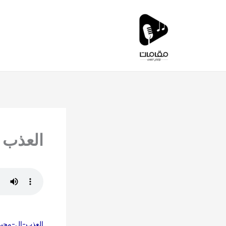
خطي
لى
لمحتوى
العذب 
العذب-ال-محيم