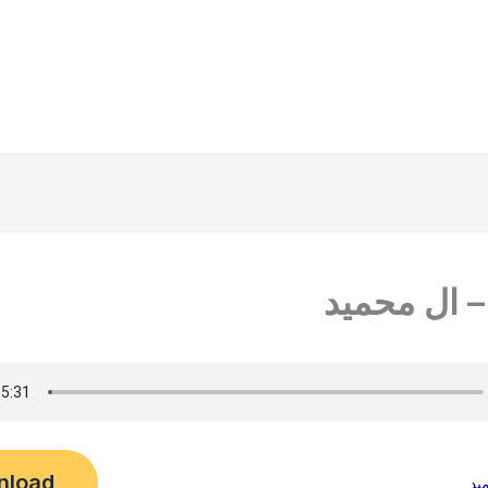
– ال محميد
nload
يد