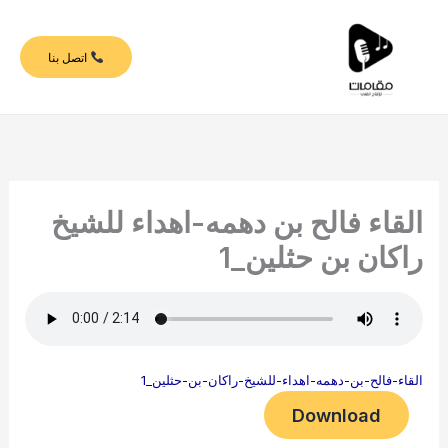
خطي
لى
اتصل بنا
لمحتوى
القاء فالح بن دهمه-اهداء للشيخ
راكان بن حثلين_1
القاء-فالح-بن-دهمه-اهداء-للشيخ-راكان-بن-حثلين_1
Download