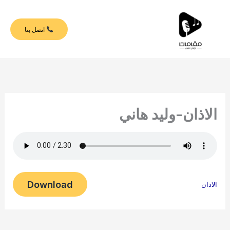
خطي
لى
اتصل بنا
لمحتوى
الاذان-وليد هاني
Download
الاذان