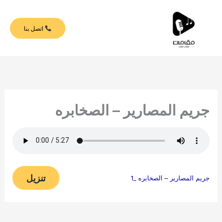
خطي
لى
اتصل بنا
لمحتوى
جريم المصارير – الصخابره
تنزيل
جريم المصارير – الصخابره _1