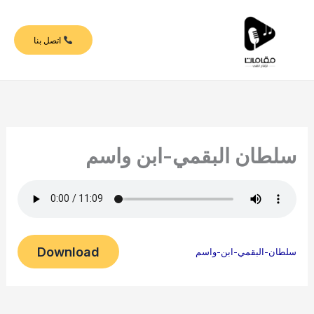
خطي
لى
اتصل بنا
لمحتوى
سلطان البقمي-ابن واسم
Download
سلطان-البقمي-ابن-واسم