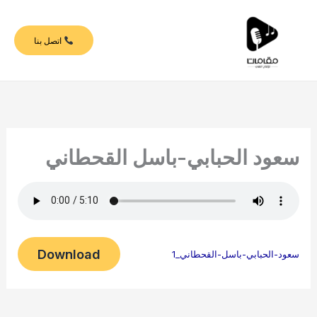
خطي
لى
اتصل بنا
لمحتوى
سعود الحبابي-باسل القحطاني
Download
سعود-الحبابي-باسل-القحطاني_1