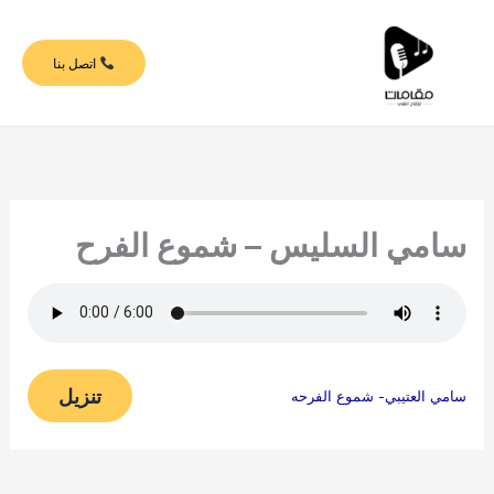
خطي
لى
اتصل بنا
لمحتوى
سامي السليس – شموع الفرح
تنزيل
سامي العتيبي- شموع الفرحه