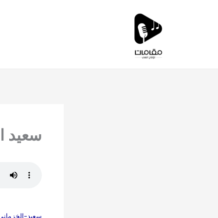
خطي
لى
لمحتوى
سعيد ا
سعيد-الخزماني