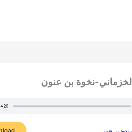
لخزماني-نخوة بن عنون
nload
-نخوة-بن-عنون