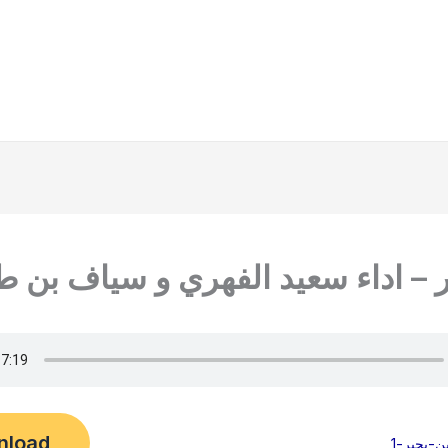
 – اداء سعيد الفهري و سياف بن ط
nload
-بحير-1