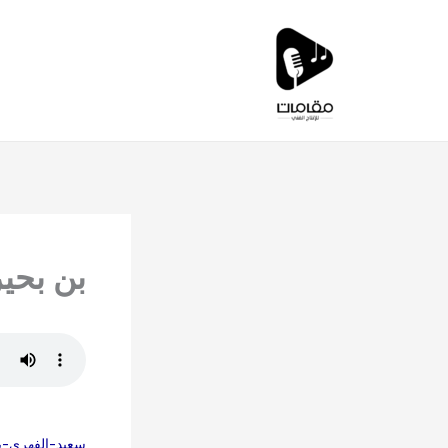
خطي
لى
لمحتوى
بن بحير
سعيد-الفهري-بن