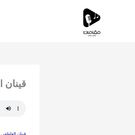
خطي
لى
لمحتوى
قينان ا
قينان العاطفي 