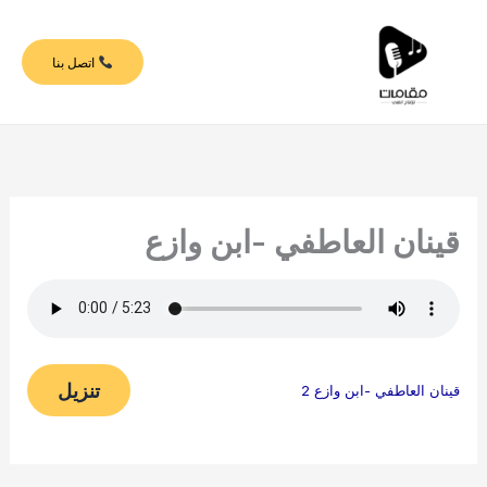
خطي
لى
اتصل بنا
لمحتوى
قينان العاطفي -ابن وازع
تنزيل
قينان العاطفي -ابن وازع 2