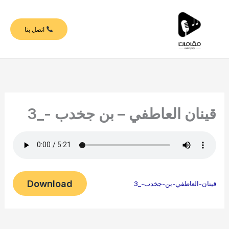
خطي
لى
اتصل بنا
لمحتوى
قينان العاطفي – بن جخدب -_3
Download
قينان-العاطفي-بن-جخدب-_3