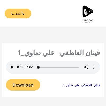
خطي
لى
اتصل بنا
لمحتوى
قينان العاطفي- علي ضاوي_1
Download
قينان-العاطفي-علي-ضاوي_1