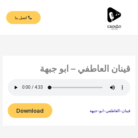
خطي
لى
اتصل بنا
لمحتوى
قينان العاطفي – ابو جبهة
Download
قينان-العاطفي-ابو-جبهة