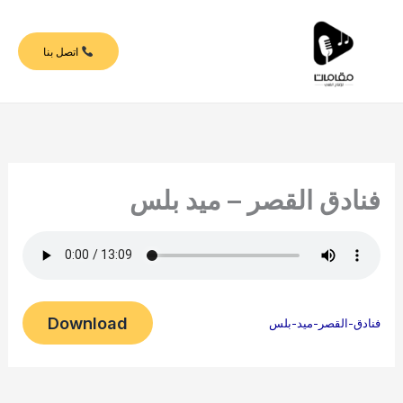
خطي
لى
اتصل بنا
لمحتوى
فنادق القصر – ميد بلس
Download
فنادق-القصر-ميد-بلس