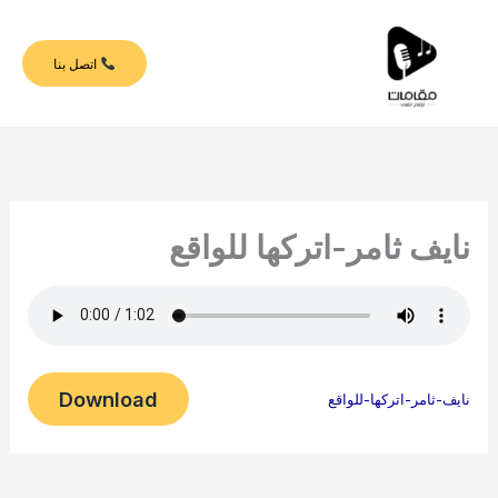
خطي
لى
اتصل بنا
لمحتوى
نايف ثامر-اتركها للواقع
Download
نايف-ثامر-اتركها-للواقع