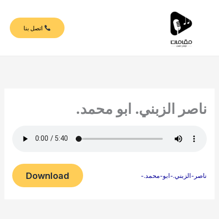
خطي
لى
اتصل بنا
لمحتوى
ناصر الزبني. ابو محمد.
Download
ناصر-الزبني.-ابو-محمد.-