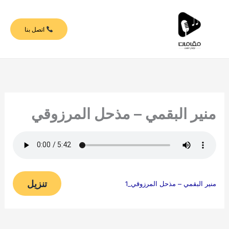
خطي
لى
اتصل بنا
لمحتوى
منير البقمي – مذحل المرزوقي
تنزيل
منير البقمي – مذحل المرزوقي_1