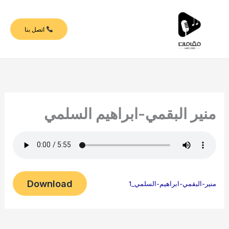
خطي
لى
اتصل بنا
لمحتوى
منير البقمي-ابراهيم السلمي
Download
منير-البقمي-ابراهيم-السلمي_1