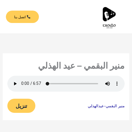
خطي
لى
اتصل بنا
لمحتوى
منير البقمي – عيد الهذلي
تنزيل
منير البقمي-عيدالهذلي