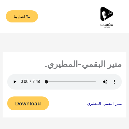
خطي
لى
اتصل بنا
لمحتوى
منير البقمي-المطيري.
Download
منير-البقمي-المطيري