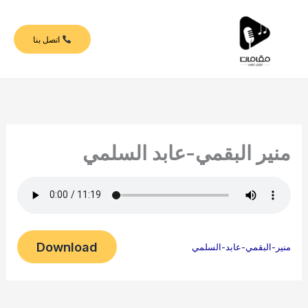
خطي
لى
اتصل بنا
لمحتوى
منير البقمي-عابد السلمي
Download
منير-البقمي-عابد-السلمي