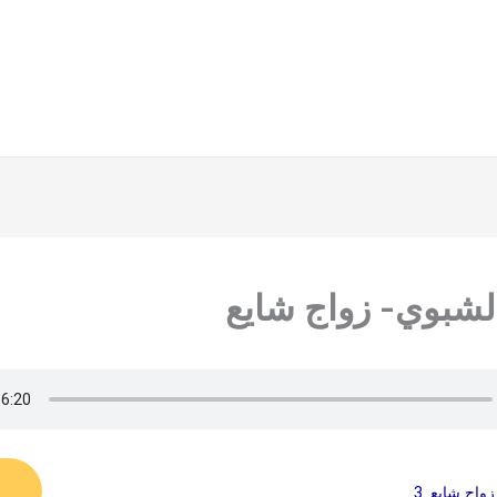
لشبوي- زواج شايع
واج شايع_3