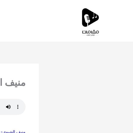
خطي
لى
لمحتوى
منيف ا
منيف الشبوي- ز