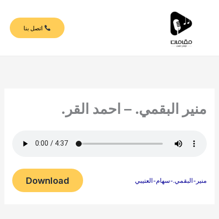
خطي
لى
اتصل بنا
لمحتوى
منير البقمي. – احمد القر.
Download
منير-البقمي.-سهام-العتيبي