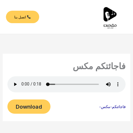
خطي
لى
اتصل بنا
لمحتوى
فاجائتكم مكس
Download
فاجائتكم-مكس-