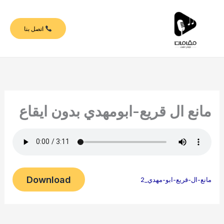
خطي
لى
اتصل بنا
لمحتوى
مانع ال قريع-ابومهدي بدون ايقاع
Download
مانع-ال-قريع-ابو-مهدي_2