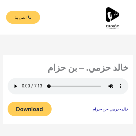
خطي
لى
اتصل بنا
لمحتوى
خالد حزمي. – بن حزام
Download
خالد-حزمي.-بن-حزام