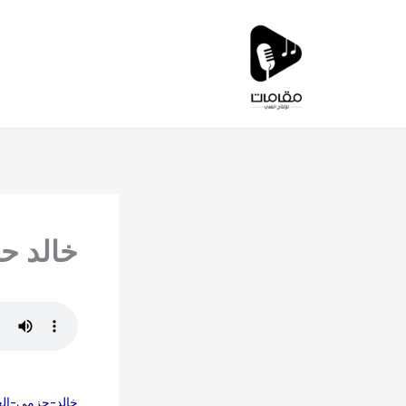
خطي
لى
لمحتوى
خالد ح
خالد-حزمي-ال