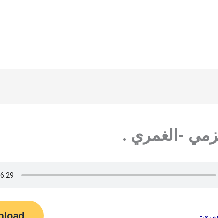
زمي -الغمري .
nload
غمري-