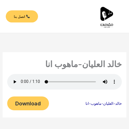
خطي
لى
اتصل بنا
لمحتوى
خالد العليان-ماهوب انا
Download
خالد-العليان-ماهوب-انا