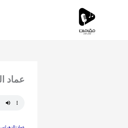
خطي
لى
لمحتوى
عماد ال
عماد-الزهراني