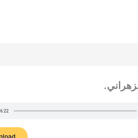
زهراني.
nload