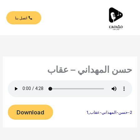
خطي
لى
اتصل بنا
لمحتوى
حسن المهداني – عقاب
Download
2-حسن-المهداني-عقاب_1