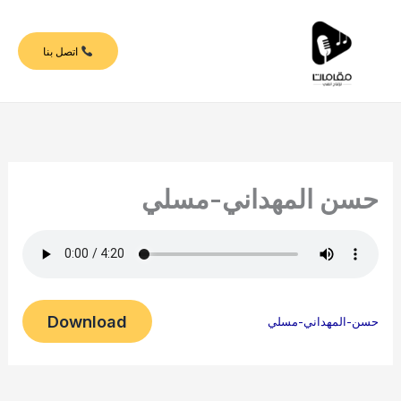
خطي
لى
اتصل بنا
لمحتوى
حسن المهداني-مسلي
Download
حسن-المهداني-مسلي