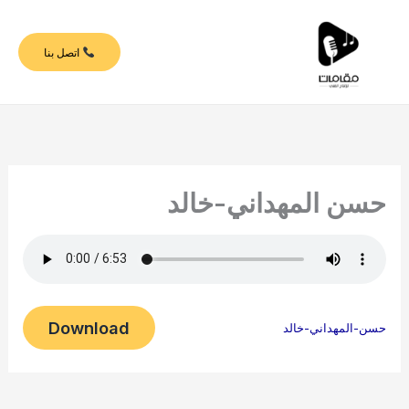
خطي
لى
اتصل بنا
لمحتوى
حسن المهداني-خالد
Download
حسن-المهداني-خالد