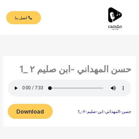
خطي
لى
اتصل بنا
لمحتوى
حسن المهداني -ابن صليم ٢ _1
Download
حسن-المهداني-ابن-صليم-٢-_1