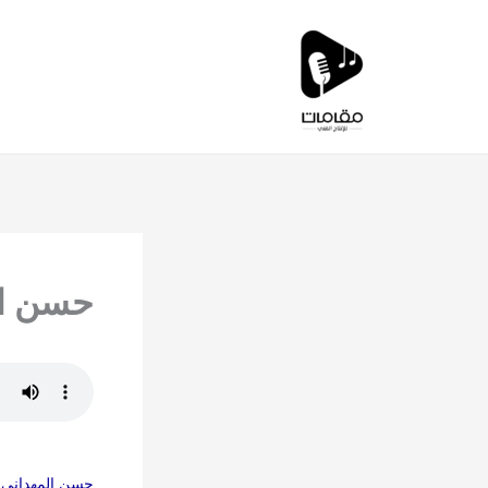
خطي
لى
لمحتوى
حسن ال
حسن المهداني –