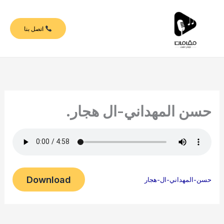
خطي
لى
اتصل بنا
لمحتوى
حسن المهداني-ال هجار.
Download
حسن-المهداني-ال-هجار