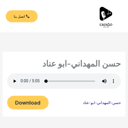
خطي
لى
اتصل بنا
لمحتوى
حسن المهداني-ابو عناد
Download
حسن-المهداني-ابو-عناد