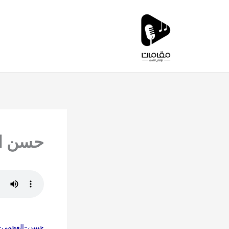
خطي
لى
لمحتوى
حسن ال
حسن-العجمي-ش