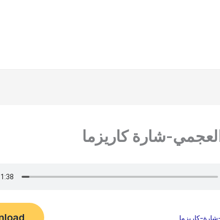
عجمي-شارة كاريزما
nload
ارة-كاريزما