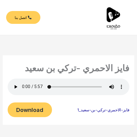
خطي
لى
اتصل بنا
لمحتوى
فايز الاحمري -تركي بن سعيد
Download
فايز-الاحمري-تركي-بن-سعيد_1