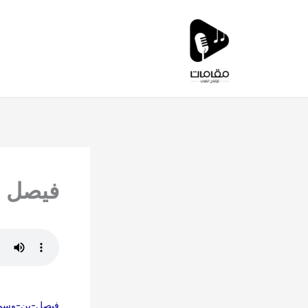
خطي
لى
لمحتوى
فيصل ب
فيصل-بن-وسمي